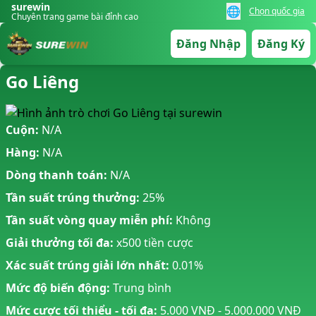
surewin
🌐
Chọn quốc gia
Chuyên trang game bài đỉnh cao
Đăng Nhập
Đăng Ký
Go Liêng
Cuộn:
N/A
Hàng:
N/A
Dòng thanh toán:
N/A
Tần suất trúng thưởng:
25%
Tần suất vòng quay miễn phí:
Không
Giải thưởng tối đa:
x500 tiền cược
Xác suất trúng giải lớn nhất:
0.01%
Mức độ biến động:
Trung bình
Mức cược tối thiểu - tối đa:
5.000 VNĐ - 5.000.000 VNĐ