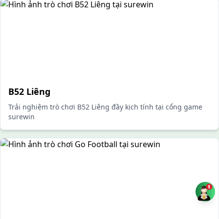
B52 Liêng
Trải nghiệm trò chơi B52 Liêng đầy kịch tính tại cổng game
surewin