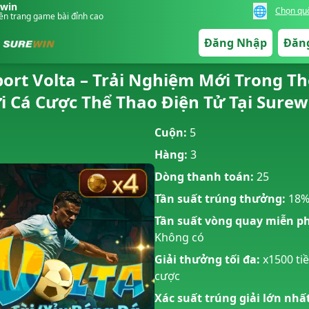
ewin
🌐
Chọn quố
n trang game bài đỉnh cao
Đăng Nhập
Đăn
ort Volta – Trải Nghiệm Mới Trong Th
i Cá Cược Thể Thao Điện Tử Tại Surew
Cuộn:
5
Hàng:
3
Dòng thanh toán:
25
Tần suất trúng thưởng:
18
Tần suất vòng quay miễn ph
Không có
Giải thưởng tối đa:
x1500 ti
cược
Xác suất trúng giải lớn nhất