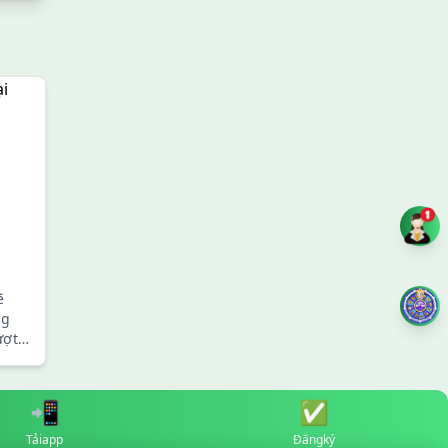
ẽ
ng
ượt
ơi
📲
✅
Tảiapp
Đăngký