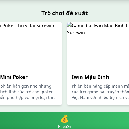
Trò chơi đề xuất
Mini Poker
Iwin Mậu Binh
 phiên bản gọn nhẹ nhưng
Phiên bản nâng cấp mạnh m
kịch tính của trò chơi poker
của tựa game bài truyền thố
iển phù hợp với mọi loại thiết
Việt Nam với nhiều tiện ích v
i động phổ biến hiện nay.
trội dành riêng cho người ch
chuyên nghiệp.
💰
Nạptiền