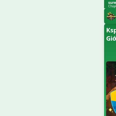
sur
Chuyê
Ksp
Giớ