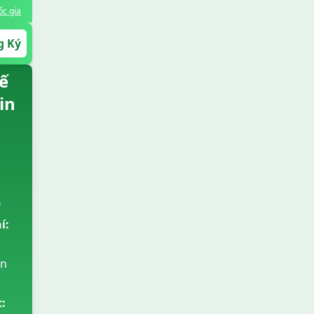
c gia
g Ký
ế
in
%
í:
ền
: