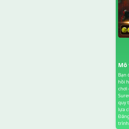
Mô 
Bạn 
hồi 
chơi 
Sure
quy 
lựa 
Đăng
trìn