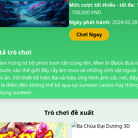
Mức cược tối thiểu - tối đa:
1
- 100,000 VND
Ngày phát hành:
2024-02-28
Chơi Ngay
tả trò chơi
cảm hứng từ bộ phim bom tấn cùng tên, Men In Black đưa 
 bước vào thế giới đầy rẫy âm mưu và những sinh vật ngoài
bí ẩn. Với thiết kế hiện đại và hiệu ứng hình ảnh sắc nét, đâ
 là điểm đến không thể bỏ qua tại surewin casino hay thôn
dụng surewin.
Trò chơi đề xuất